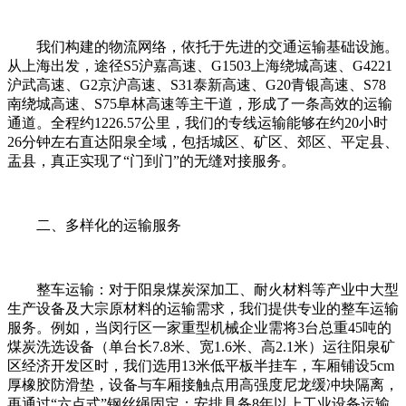
我们构建的物流网络，依托于先进的交通运输基础设施。
从上海出发，途径S5沪嘉高速、G1503上海绕城高速、G4221
沪武高速、G2京沪高速、S31泰新高速、G20青银高速、S78
南绕城高速、S75阜林高速等主干道，形成了一条高效的运输
通道。全程约1226.57公里，我们的专线运输能够在约20小时
26分钟左右直达阳泉全域，包括城区、矿区、郊区、平定县、
盂县，真正实现了“门到门”的无缝对接服务。
二、多样化的运输服务
整车运输：对于阳泉煤炭深加工、耐火材料等产业中大型
生产设备及大宗原材料的运输需求，我们提供专业的整车运输
服务。例如，当闵行区一家重型机械企业需将3台总重45吨的
煤炭洗选设备（单台长7.8米、宽1.6米、高2.1米）运往阳泉矿
区经济开发区时，我们选用13米低平板半挂车，车厢铺设5cm
厚橡胶防滑垫，设备与车厢接触点用高强度尼龙缓冲块隔离，
再通过“六点式”钢丝绳固定；安排具备8年以上工业设备运输