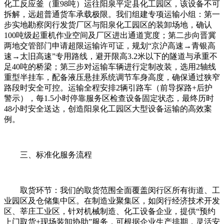
化工反应釜（重98吨）运往阳泉平定县化工园区，该设备不可
拆解，远超普通货车承载极限。我们组建专项运输小组：第一
步实地勘察闵行发货厂区与阳泉化工园区的装卸场地，确认
100吨级起重机作业空间及厂区进出通道宽度；第二步向晋冀
两地交管部门申请超限运输许可证，规划“京沪高速→青银高
速→太旧高速”专用路线，避开限高3.2米以下的隧道与承重不
足40吨的桥梁；第三步对运输车辆进行定制改装，选用2轴线
重型半挂车，配备液压悬挂系统调节车身高度，确保通过狭窄
路段时安全可控。运输全程安排2辆引路车（前导探路+后护
警示），每1.5小时停靠服务区检查设备固定状态，最终历时
48小时安全送达，创造阳泉化工园区大型设备运输的高效案
例。
三、标准化服务流程
取货环节：我们的取货范围全面覆盖闵行区所有街道、工
业园区及仓储集中区。在制造业聚集区，如闵行经济技术开发
区、莘庄工业区，针对机械制造、化工设备企业，提供“预约
上门取货+现场装卸协助”服务，可根据企业生产排期，灵活安