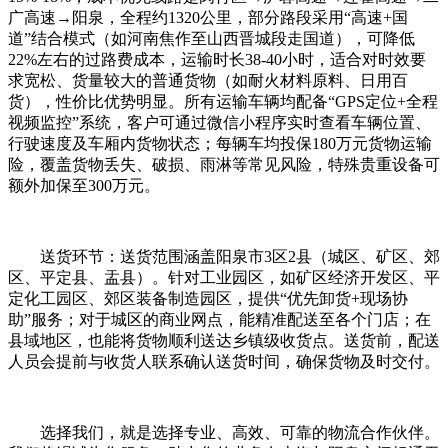
广高速→阳泉，全程约1320公里，部分路段采用“高速+国
道”结合模式（如河南焦作至山西晋城段走国道），可降低
22%左右的过路费成本，运输时长38-40小时，适合对时效要
求宽松、货量较大的普通货物（如耐火材料原料、日用百
货），性价比优势明显。所有运输车辆均配备“GPS定位+全程
视频监控”系统，客户可通过微信小程序实时查看车辆位置、
行驶速度及车厢内货物状态；每辆车均投保180万元货物运输
险，覆盖货物丢失、破损、雨淋等常见风险，特殊贵重设备可
额外加保至300万元。
送货环节：送货范围涵盖阳泉市3区2县（城区、矿区、郊
区、平定县、盂县）。针对工业园区，如矿区经济开发区、平
定化工园区、郊区装备制造园区，提供“优先卸货+现场协
助”服务；对于城区的商业网点，能精准配送至各个门店；在
县域地区，也能将货物顺利送达乡镇级收货点。送货前，配送
人员会提前与收货人联系确认送货时间，确保货物及时交付。
选择我们，就是选择专业、高效、可靠的物流合作伙伴。