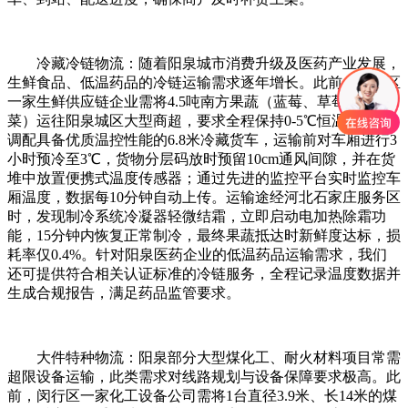
冷藏冷链物流：随着阳泉城市消费升级及医药产业发展，
生鲜食品、低温药品的冷链运输需求逐年增长。此前，闵行区
一家生鲜供应链企业需将4.5吨南方果蔬（蓝莓、草莓、绿叶
菜）运往阳泉城区大型商超，要求全程保持0-5℃恒温。我们
调配具备优质温控性能的6.8米冷藏货车，运输前对车厢进行3
小时预冷至3℃，货物分层码放时预留10cm通风间隙，并在货
堆中放置便携式温度传感器；通过先进的监控平台实时监控车
厢温度，数据每10分钟自动上传。运输途经河北石家庄服务区
时，发现制冷系统冷凝器轻微结霜，立即启动电加热除霜功
能，15分钟内恢复正常制冷，最终果蔬抵达时新鲜度达标，损
耗率仅0.4%。针对阳泉医药企业的低温药品运输需求，我们
还可提供符合相关认证标准的冷链服务，全程记录温度数据并
生成合规报告，满足药品监管要求。
大件特种物流：阳泉部分大型煤化工、耐火材料项目常需
超限设备运输，此类需求对线路规划与设备保障要求极高。此
前，闵行区一家化工设备公司需将1台直径3.9米、长14米的煤