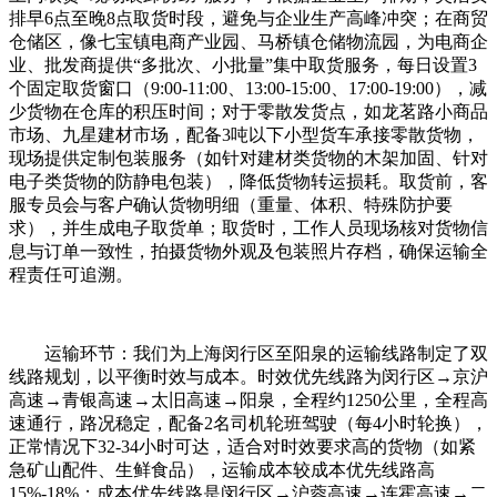
排早6点至晚8点取货时段，避免与企业生产高峰冲突；在商贸
仓储区，像七宝镇电商产业园、马桥镇仓储物流园，为电商企
业、批发商提供“多批次、小批量”集中取货服务，每日设置3
个固定取货窗口（9:00-11:00、13:00-15:00、17:00-19:00），减
少货物在仓库的积压时间；对于零散发货点，如龙茗路小商品
市场、九星建材市场，配备3吨以下小型货车承接零散货物，
现场提供定制包装服务（如针对建材类货物的木架加固、针对
电子类货物的防静电包装），降低货物转运损耗。取货前，客
服专员会与客户确认货物明细（重量、体积、特殊防护要
求），并生成电子取货单；取货时，工作人员现场核对货物信
息与订单一致性，拍摄货物外观及包装照片存档，确保运输全
程责任可追溯。
运输环节：我们为上海闵行区至阳泉的运输线路制定了双
线路规划，以平衡时效与成本。时效优先线路为闵行区→京沪
高速→青银高速→太旧高速→阳泉，全程约1250公里，全程高
速通行，路况稳定，配备2名司机轮班驾驶（每4小时轮换），
正常情况下32-34小时可达，适合对时效要求高的货物（如紧
急矿山配件、生鲜食品），运输成本较成本优先线路高
15%-18%；成本优先线路是闵行区→沪蓉高速→连霍高速→二