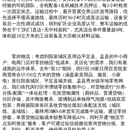
经验的司机团队，全程配备1名机械技术员押运，每2小时检查
一次固定状态。运输过程中，避开晋冀交界山区急弯路段，优
先选择平缓高速路线，最终历时36小时完成直达运输，设备安
装后一次性调试成功，得到矿区企业高度认可。整车运输的优
势在于“门到门直达+无中转损耗”，尤其适合单件重量超6吨、
体积超18立方米的工业装备及大宗耐火材料运输。
零担物流：考虑到阳泉城区及周边平定县、盂县的中小商
户、电商门店对零担物流“低成本、灵活化”的需求，我们有着
成熟的运作体系。去年“双12”期间，闵行区18家日用百货批发
商需将合计350立方米的货物（涵盖家居用品、服装、小家
电）发往阳泉城区、平定县城关镇、盂县秀水镇等地零售网
点。我们依托闵行区华漕镇零担集散中心，对货物进行“分类-
分拣-配载”一体化处理：先按货物属性（易碎品、普通货物）
分区存储，其中陶瓷餐具、玻璃制品单独用气泡膜+纸箱双层
包装；再根据阳泉各区县收货地址规划2条配送支线（城区
线、县域线），最终用3辆9.6米货车完成集中运输。通过零担
拼载，单票货物运输成本较整车降低42%，同时开通“物流节
点实时推送”服务，客户可通过短信或微信查询货物分拣、发
车、到站、配送进度，确保商户及时补货上架。